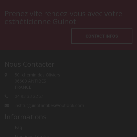
Prenez vite rendez-vous avec votre
esthéticienne Guinot
CONTACT INFOS
Nous Contacter
50, chemin des Oliviers
06600 ANTIBES
FRANCE
04 93 33 22 21
institutguinotantibes@outlook.com
Informations
Faq
Mentions Légales