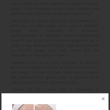
vous conseille les soins adaptés à vos objectifs beauté.
Après 15 ans d'expertise en soins avec Géraldine, elle
prend le relais et est ravie de prendre soin de vous !
Votre salon de beauté dispose de deux cabines bien-
être pour vos soins visage, soins corps et épilations
longue durée, respectant les techniques
professionnelles et brevetées Guinot (régulièrement
mises à jour grâce aux formations proposées par le
siège social), ainsi que d'un poste onglerie. Venez vivre
un moment unique dans votre institut avec les
méthodes de soin exclusives Guinot !
Idéalement situé sur la Route Nationale 7 en direction
de Nice vers Antibes, l'institut se trouve dans une rue à
sens unique, à l'angle d'un petit casino. Vous trouverez
des stationnements gratuits dans la rue ainsi qu'au
parking du petit Casino, également gratuit.
L'institut est aux normes PMR et partenaire de
Wonderbox (valable hors week-end).
Prise de rendez-vous