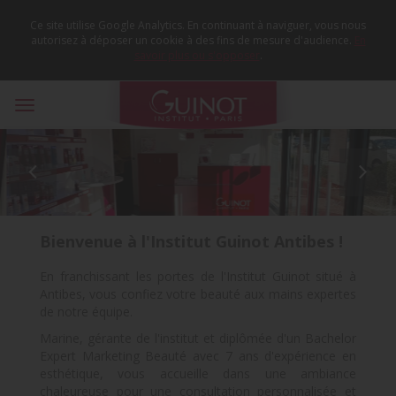
Ce site utilise Google Analytics. En continuant à naviguer, vous nous
autorisez à déposer un cookie à des fins de mesure d'audience.
En
savoir plus ou s'opposer
.
Toggle
navigation


Bienvenue à l'Institut Guinot Antibes !
En franchissant les portes de l'Institut Guinot situé à
Antibes, vous confiez votre beauté aux mains expertes
de notre équipe.
Marine, gérante de l'institut et diplômée d'un Bachelor
Expert Marketing Beauté avec 7 ans d'expérience en
esthétique, vous accueille dans une ambiance
chaleureuse pour une consultation personnalisée et