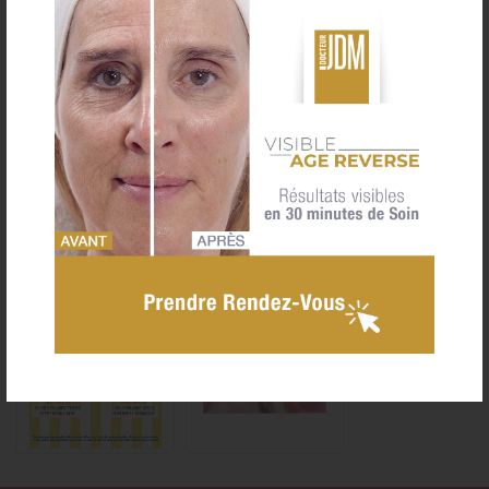
e-carte Cadeau
04 93 33 22 21
Actualités

